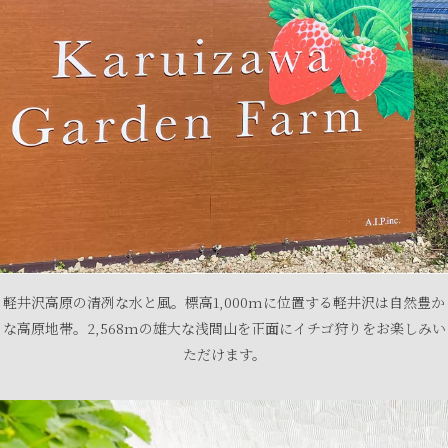
軽井沢高原の清冽な水と風。標高1,000mに位置する軽井沢は自然豊か
な高原地帯。2,568mの雄大な浅間山を正面にイチゴ狩りをお楽しみい
ただけます。