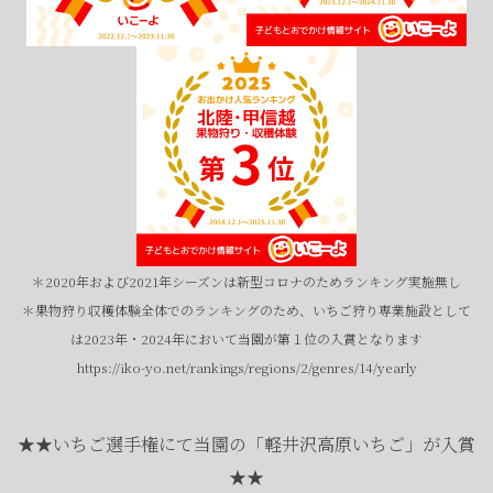
＊2020年および2021年シーズンは新型コロナのためランキング実施無し
＊果物狩り収穫体験全体でのランキングのため、いちご狩り専業施設として
は2023年・2024年において当園が第１位の入賞となります
https://iko-yo.net/rankings/regions/2/genres/14/yearly
電話受付
9:00 - 16:00 火曜定休
WEB予約
★★いちご選手権にて当園の「軽井沢高原いちご」が入賞
0267-48-3620
いちご狩り予約
★★