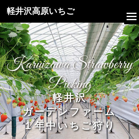
軽井沢高原いちご
Karuizawa Strawberry
Picking
軽井沢
ガーデンファーム
１年中いちご狩り